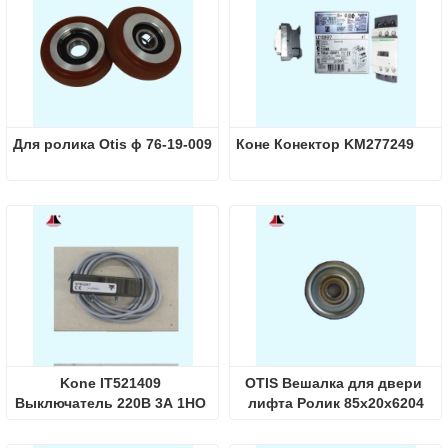
Для ролика Otis ϕ 76-19-009
Коне Конектор KM277249
Kone IT521409 
OTIS Вешалка для двери 
Выключатель 220В 3А 1НО 
лифта Ролик 85x20x6204
IP65