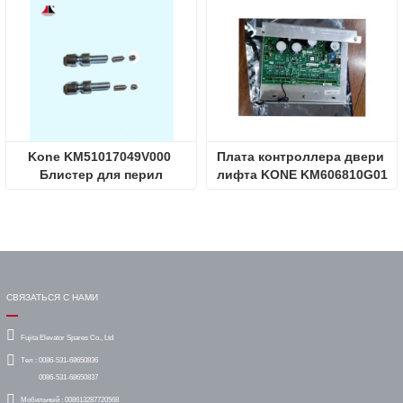
Kone KM51017049V000 
Плата контроллера двери 
Блистер для перил
лифта KONE KM606810G01
СВЯЗАТЬСЯ С НАМИ
Fujita Elevator Spares Co., Ltd
Тел :
0086-531-68650836
0086-531-68650837
Мобильный :
008613287720568