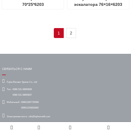
70*25*6203
эскалатора 76×16×6203
1
2
СВЯЗАТЬСЯ С НАМИ
Fujita Elevator Spares Co., Ltd
Тел :
0086-531-68650836
0086-531-68650837
Мобильный :
008613287720568
008613156002682
Электронная почта :
info@fujihomelift.com
Добавлять :
FL 13, Fuji Building, Shuntai Plaza, Hi-Tech Zone, Jinan, Shandong, China