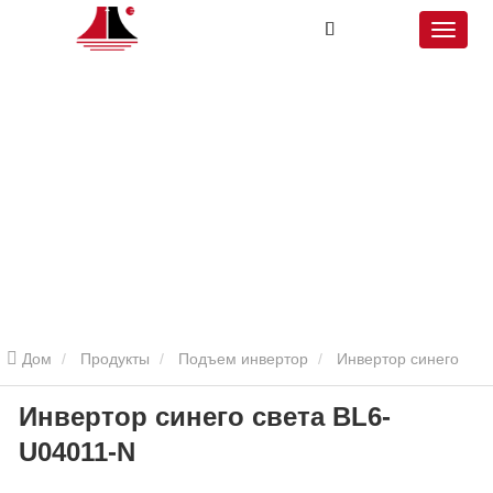
Дом
Продукты
Подъем инвертор
Инвертор синего
Инвертор синего света BL6-
света
Инвертор синего света BL6-U04011-N
U04011-N