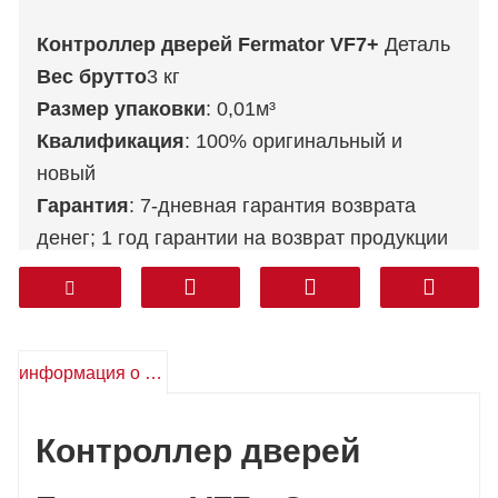
Контроллер дверей Fermator VF7+
Деталь
Вес брутто
3 кг
Размер упаковки
: 0,01м³
Квалификация
: 100% оригинальный и
новый
Гарантия
: 7-дневная гарантия возврата
денег; 1 год гарантии на возврат продукции
бесплатно
Послепродажное обслуживание
:
Техническая поддержка, бесплатные
запасные части, возврат, другое
информация о продукте
Транспорт
: DHL FEDEX TNT UPS AREMEX
От двери до двери (профессиональная
Контроллер дверей
линия, включая налоги)
: Корея, Южная
Азия, Ближний Восток (Саудовская Аравия,