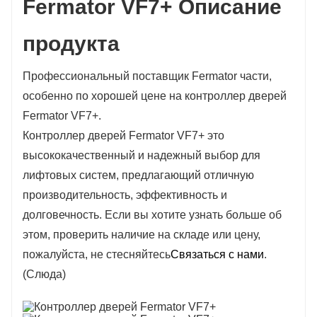
Fermator VF7+
Описание
ОАЭ, Катар и т. д.), Южная Америка, Чили,
продукта
Мексика.
Профессиональный поставщик Fermator
части,
особенно по хорошей цене на контроллер дверей
Fermator VF7+.
Контроллер дверей Fermator VF7+
это
высококачественный и надежный выбор для
лифтовых систем, предлагающий отличную
производительность, эффективность и
долговечность. Если вы хотите узнать больше об
этом, проверить наличие на складе или цену,
пожалуйста, не стесняйтесь
Связаться с нами
.
(Слюда)