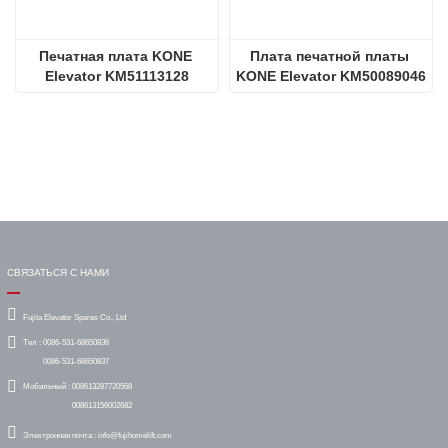
Печатная плата KONE 
Плата печатной платы 
Elevator KM51113128
KONE Elevator KM50089046
СВЯЗАТЬСЯ С НАМИ
Fujita Elevator Spares Co., Ltd
Тел :
0086-531-68650836
0086-531-68650837
Мобильный :
008613287720568
008613156002682
Электронная почта :
info@fujihomelift.com