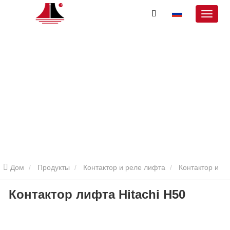
Дом
Продукты
Контактор и реле лифта
Контактор и
Контактор лифта Hitachi H50
реле поднимают Hitachi
Hitachi H50 Lift Contector