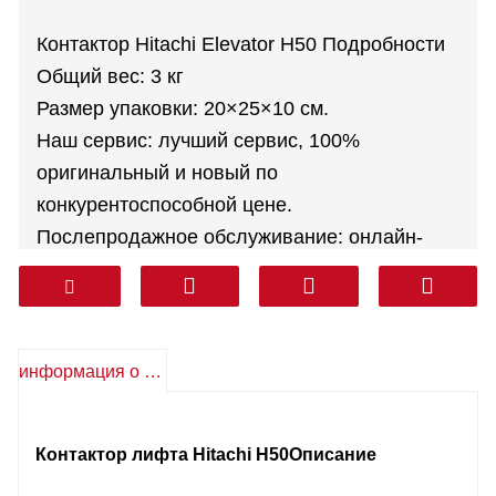
Контактор Hitachi Elevator H50 Подробности
Общий вес: 3 кг
Размер упаковки: 20×25×10 см.
Наш сервис: лучший сервис, 100%
оригинальный и новый по
конкурентоспособной цене.
Послепродажное обслуживание: онлайн-
техническая поддержка, бесплатные
запасные части, возврат и т. д.
Гарантия: 1 год
Курьер: DHL FEDEX TNT UPS AREMEX
информация о продукте
От двери до двери (профессиональная
линия, включая налоги): Корея, Южная Азия,
Контактор лифта Hitachi H50
Описание
Ближний Восток (КСА, ОАЭ, Катар и т. д.),
Южная Америка, Чили, Мексика.