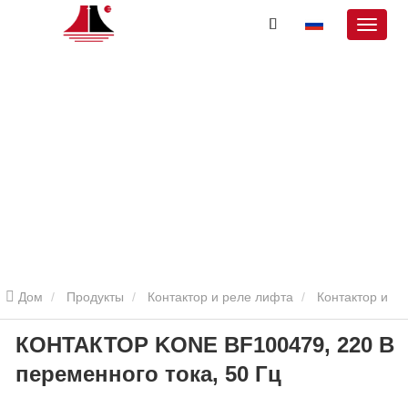
Дом
Продукты
Контактор и реле лифта
Контактор и
КОНТАКТОР KONE BF100479, 220 В
реле эстафета
КОНТАКТОР KONE BF100479, 220 В
переменного тока, 50 Гц
переменного тока, 50 Гц