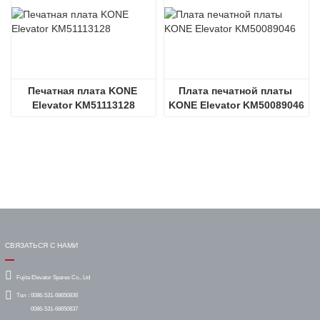
Печатная плата KONE 
Плата печатной платы 
Elevator KM51113128
KONE Elevator KM50089046
СВЯЗАТЬСЯ С НАМИ
Fujita Elevator Spares Co., Ltd
Тел :
0086-531-68650836
0086-531-68650837