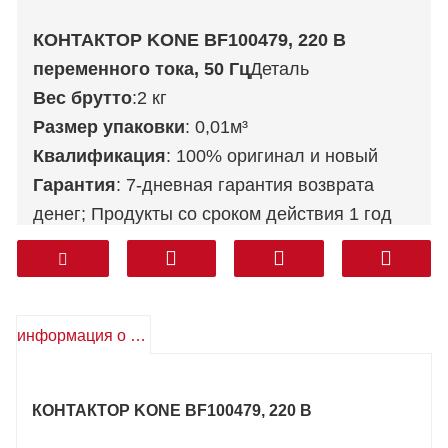
КОНТАКТОР KONE BF100479, 220 В
переменного тока, 50 Гц
Деталь
Вес брутто
:2 кг
Размер упаковки
: 0,01м³
Квалификация
: 100% оригинал и новый
Гарантия
: 7-дневная гарантия возврата
денег; Продукты со сроком действия 1 год
возвращаются бесплатно
Послепродажное обслуживание
:
Техническая поддержка, бесплатные
запасные части, возврат и прочее.
информация о продукте
Транспорт
: DHL FEDEX TNT UPS AREMEX
От двери до двери (профессиональная
КОНТАКТОР KONE BF100479, 220 В
линия, включая налоги)
: Корея, Южная
Азия, Ближний Восток (КСА, ОАЭ, Катар и т.