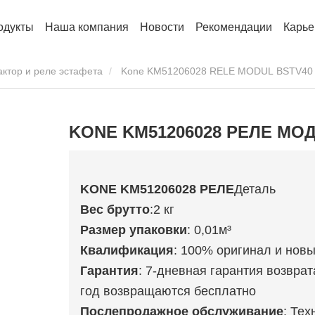
одукты
Наша компания
Новости
Рекомендации
Карье
актор и реле эстафета
Kone KM51206028 RELE MODUL BSTV40
KONE KM51206028 РЕЛЕ МОД
KONE KM51206028 РЕЛЕ
Деталь
Вес брутто
:2 кг
Размер упаковки
: 0,01м³
Квалификация
: 100% оригинал и нов
Гарантия
: 7-дневная гарантия возврат
год возвращаются бесплатно
Послепродажное обслуживание
: Те