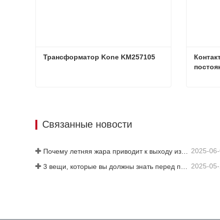
Трансформатор Kone KM257105
Контак
постоя
Трансформатор Kone KM257105
Связаться сейчас
Свя
Связанные новости
2025-06
Почему летняя жара приводит к выходу из строя лифтов?
2025-05
3 вещи, которые вы должны знать перед покупкой лифта