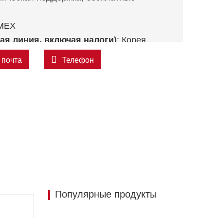
EMEX
ая линия, включая налоги)
: Корея,
 Катар и т. д.), Южная Америка, Чили,
 почта
Телефон
Популярные продукты