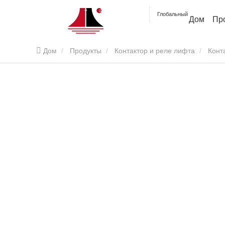
Глобальный
Дом
Пр
Дом
Продукты
Контактор и реле лифта
Конт