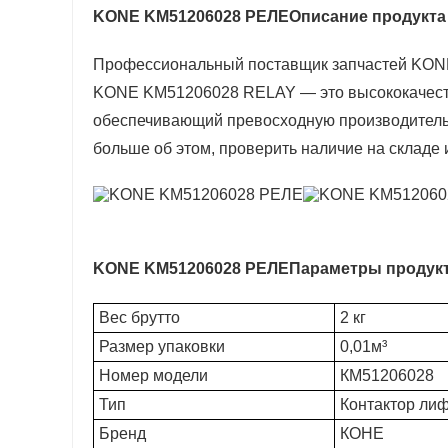
KONE KM51206028 РЕЛЕ
Описание продукта
Профессиональный поставщик запчастей KON
KONE KM51206028 RELAY — это высококачест
обеспечивающий превосходную производительно
больше об этом, проверить наличие на складе 
KONE KM51206028 РЕЛЕ
Параметры продук
Вес брутто
2 кг
Размер упаковки
0,01м³
Номер модели
КМ51206028
Тип
Контактор ли
Бренд
КОНЕ