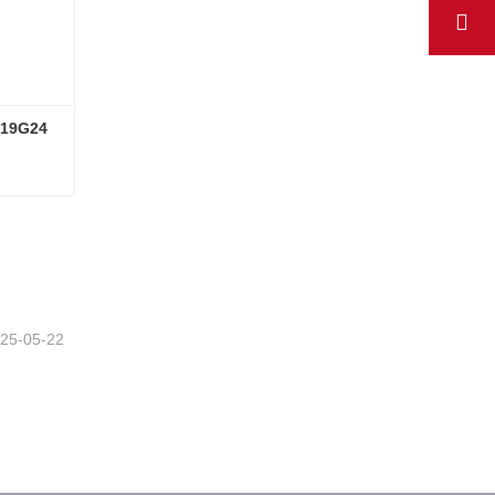
619G24
Плата KONE лифта KM964619G24
25-05-22