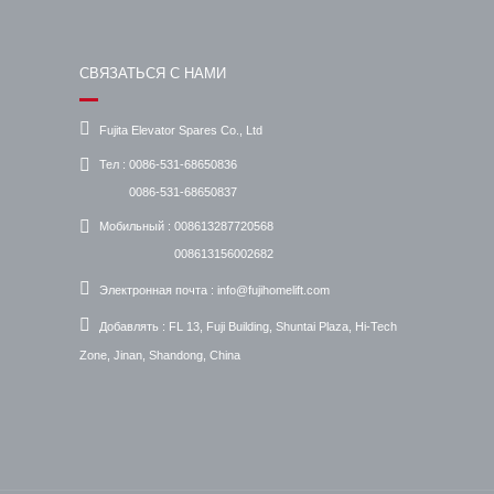
СВЯЗАТЬСЯ С НАМИ
Fujita Elevator Spares Co., Ltd
Тел :
0086-531-68650836
0086-531-68650837
Мобильный :
008613287720568
008613156002682
Электронная почта :
info@fujihomelift.com
Добавлять :
FL 13, Fuji Building, Shuntai Plaza, Hi-Tech
Zone, Jinan, Shandong, China