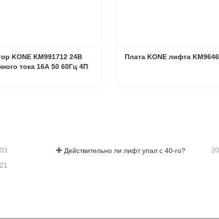
тор KONE KM991712 24В 
Плата KONE лифта KM964
нного тока 16А 50 60Гц 4П
Контактор KONE KM991712 24В постоянного тока 16А 50 60Гц 4П
заться сейчас
Связаться сейчас
-03
20
Действительно ли лифт упал с 40-го?
-21