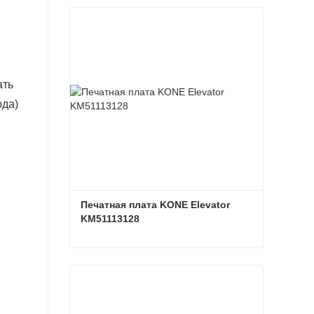
ать
юда)
Печатная плата KONE Elevator 
KM51113128
Печатная плата KONE Elevator KM51113128
Связаться сейчас