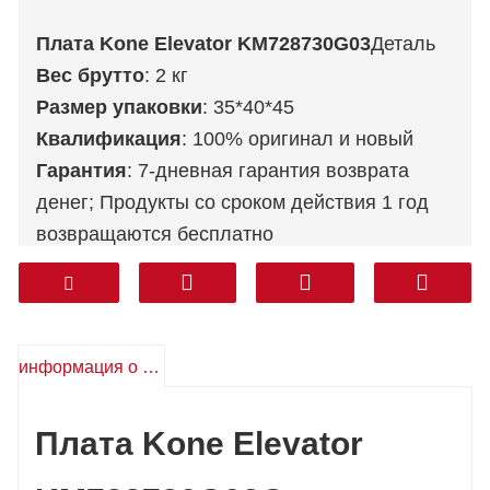
Плата Kone Elevator KM728730G03
Деталь
Вес брутто
: 2 кг
Размер упаковки
: 35*40*45
Квалификация
: 100% оригинал и новый
Гарантия
: 7-дневная гарантия возврата
денег; Продукты со сроком действия 1 год
возвращаются бесплатно
Послепродажное обслуживание
:
Техническая поддержка, бесплатные
запасные части, возврат и т. д.
Транспорт
: DHL FEDEX TNT UPS AREMEX
информация о продукте
От двери до двери (профессиональная
линия, включая налоги)
: Корея, Южная
Плата Kone Elevator
Азия, Ближний Восток (КСА, ОАЭ, Катар и т.
д.), Южная Америка, Чили, Мексика.