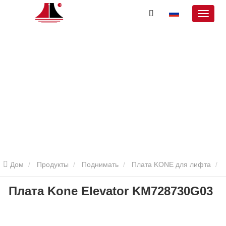
Дом
Продукты
Поднимать
Плата KONE для лифта
Плата Kone Elevator KM728730G03
Плата Коне лифт KM728730G03