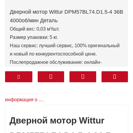
Дверной мотор Wittur DPM57BL74.D1.5-4 36В
4000об/мин Деталь
Общий вес: 0,03 м³/шт.
Размер упаковки: 5 кг.
Наш сервис: лучший сервис, 100% оригинальный
и новый по конкурентоспособной цене.
Послепродажное обслуживание: онлайн-
техническая поддержка, бесплатные запасные
части, возврат и т. д.
Гарантия: 1 год
Курьер: DHL FEDEX TNT UPS AREMEX
информация о продукте
От двери до двери (профессиональная линия,
включая налоги): Корея, Южная Азия, Ближний
Дверной мотор Wittur
Восток (КСА, ОАЭ, Катар и т. д.), Южная Америка,
Чили, Мексика.