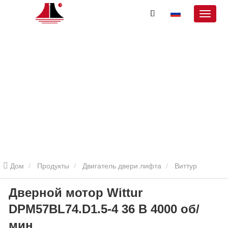
Дом
Продукты
Двигатель двери лифта
Виттур
Дверной мотор Wittur
Дверной Мотор
Дверной мотор Wittur DPM57BL74.D1.5-4 36 В
DPM57BL74.D1.5-4 36 В 4000 об/
4000 об/мин
мин