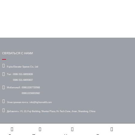
СВЯЗАТЬСЯ С НАМИ
Fujita Elevator Spares Co., Ltd
Тел :
0086-531-68650836
0086-531-68650837
Мобильный :
008613287720568
008613156002682
Электронная почта :
info@fujihomelift.com
Добавлять :
FL 13, Fuji Building, Shuntai Plaza, Hi-Tech Zone, Jinan, Shandong, China